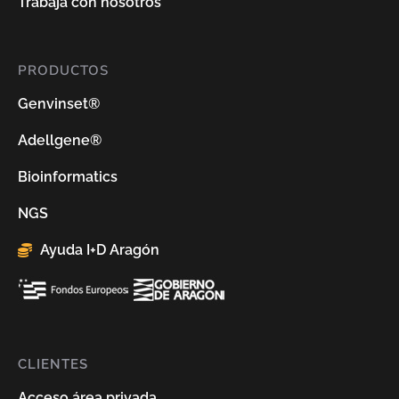
Trabaja con nosotros
PRODUCTOS
Genvinset®
Adellgene®
Bioinformatics
NGS
Ayuda I+D Aragón
CLIENTES
Acceso área privada