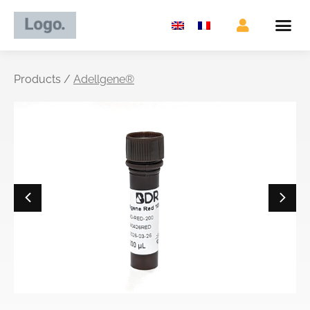
Products /
Adellgene®