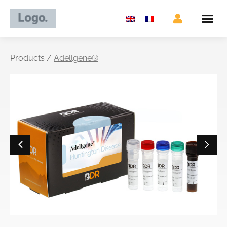
Products /
Adellgene®