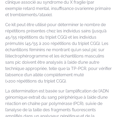
clinique associé au syndrome du X fragile (par
exemple retard mental, insuffisance ovarienne primaire
et tremblements/ataxie).
Ce kit peut être utilisé pour déterminer le nombre de
répétitions présentes chez les individus sains (jusqu’à
45/55 répétitions du triplet CGG) et les individus
prémutés (45/55 à 200 répétitions du triplet CGG). Les
échantillons féminins ne montrant qu’un seul pic sur
l’électrophérogramme et les échantillons masculins
sans pic doivent être analysés à l’aide d’une autre
technique appropriée, telle que la TP-PCR, pour vérifier
l’absence d’un allèle complètement muté
(>200 répétitions du triplet CGG).
La détermination est basée sur l’amplification de l’ADN
génomique extrait du sang périphérique à l’aide d’une
réaction en chaîne par polymérase (PCR), suivie de
l’analyse de la taille des fragments fluorescents
amplifiés dans un analyseur génétique et de la