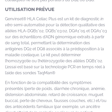
UTILISATION PRÉVUE
Genvinset® HLA Celiac Plus est un kit de diagnostic
in
vitro
semi-automatisé pour la détection qualitative des
allèles HLA-DQB1*02, DQB1*03:02, DQA1*05 et DQA1*03
sur des échantillons d’ADN génomique extraits à partir
de sang total, permettant la détermination des
antigènes DQ2 et DQ8 associés à la prédisposition à la
maladie coeliaque. Le kit peut déterminer
l’homozygotie ou l’hétérozygotie des allèles DQB1*02.
L’essai est basé sur la technologie PCR en temps réel à
l’aide des sondes TaqMan®
En fonction de la compatibilité des symptômes
présentés (perte de poids, diarrhée chronique, anémie,
distension abdominale, retard de croissance, muguet
buccal, perte de cheveux, fausses couches, etc.) et/ou
des antécédents familiaux (par exemple, un ancêtre