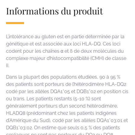
Informations du produit
L’intolérance au gluten est en partie déterminée par la
génétique et est associée aux loci HLA-DQ. Ces loci
codent pour les chaînes α et ß de deux molécules du
complexe majeur d’histocompatibilité (CMH) de classe
II.
Dans la plupart des populations étudiées, 90 à 95 %
des patients sont porteurs de l’hétérodimère HLA-DQ2
codé par les allèles DQA1*05 et DQB1*02 en position cis
ou trans. Les patients restants (5-10 %) sont
généralement porteurs d’un second hétérodimère,
HLADQ8 (prédominant chez les patients indigènes
d’Amérique du Sud), codé par les allèles DQA1*03:01 et
DQB1*03:02. On estime que seuls 0,5 % des patients
cœliaques ne sont pas porteurs du DQ2 ou DQ8.