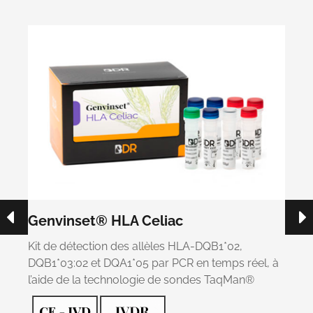
Genvinset® HLA Celiac
G
Kit de détection des allèles HLA-DQB1*02,
Ki
DQB1*03:02 et DQA1*05 par PCR en temps réel, à
te
l’aide de la technologie de sondes TaqMan®
d’