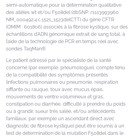
semi-automatique pour la détermination qualitative
des allèles wt et/ou F508del (dbSNP: rs113993960
NM_000492.4:c.1521_1523delCTT) du gène CFTR
(OMIM : 601806) associés à la fibrose kystique, sur des
échantillons d’ADN génomique extrait de sang total, à
l’aide de la technologie de PCR en temps réel avec
sondes TaqMan®.
Le patient adressé par le spécialiste de la santé
concerné (par exemple, pneumologue), compte tenu
de la compatibilité des symptômes présentés
(infections pulmonaires ou pneumonie, respiration
sifflante ou rauque, toux avec mucus épais,
mouvements de ventre volumineux et gras,
constipation ou diarrhée, difficulté à prendre du poids
ou à grandir, sueur très salée, et/ou antécédents
familiaux, par exemple un ascendant direct avec
diagnostic de fibrose kystique) peut être soumis à un
test de détermination de la mutation F508del dans le