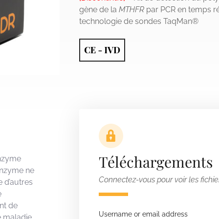
gène de la
MTHFR
par PCR en temps réel
technologie de sondes TaqMan®
Téléchargements
enzyme
 enzyme ne
Connectez-vous pour voir les fichie
e d’autres
e
nt de
Username or email address
e maladie