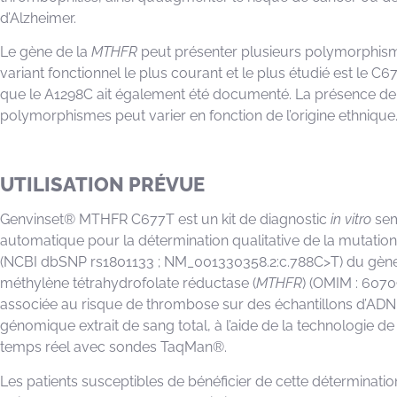
d’Alzheimer.
Le gène de la
MTHFR
peut présenter plusieurs polymorphism
variant fonctionnel le plus courant et le plus étudié est le C6
que le A1298C ait également été documenté. La présence de
polymorphismes peut varier en fonction de l’origine ethnique
UTILISATION PRÉVUE
Genvinset® MTHFR C677T est un kit de diagnostic
in vitro
sem
automatique pour la détermination qualitative de la mutatio
(NCBI dbSNP rs1801133 ; NM_001330358.2:c.788C>T) du gène
méthylène tétrahydrofolate réductase (
MTHFR
) (OMIM : 6070
associée au risque de thrombose sur des échantillons d’ADN
génomique extrait de sang total, à l’aide de la technologie d
temps réel avec sondes TaqMan®.
Les patients susceptibles de bénéficier de cette déterminati