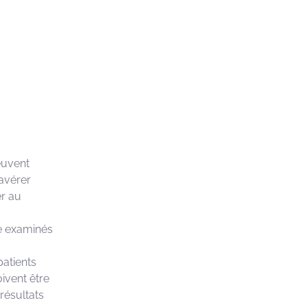
euvent
’avérer
er au
re examinés
patients
ivent être
 résultats