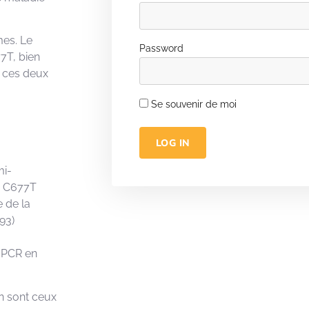
es. Le
Password
77T, bien
 ces deux
.
Se souvenir de moi
LOG IN
i-
n C677T
 de la
93)
e PCR en
on sont ceux