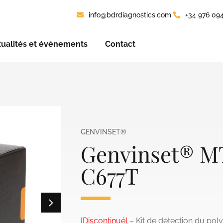
info@bdrdiagnostics.com
+34 976 09
tualités et événements
Contact
GENVINSET®
Genvinset® 
C677T
[Discontinué]
– Kit de détection du p