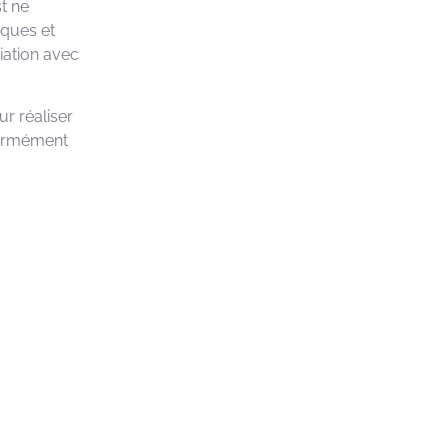
st ne
iques et
iation avec
ur réaliser
nformément