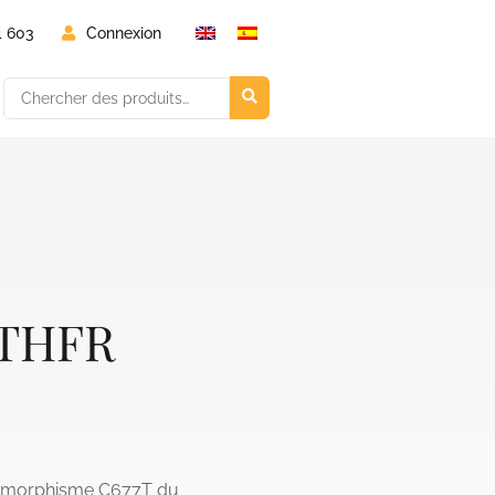
4 603
Connexion
MTHFR
olymorphisme C677T du